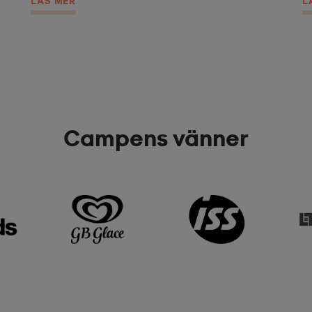
LÄS MER
L
Campens vänner