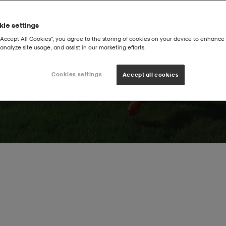
rköping
ie settings
“Accept All Cookies”, you agree to the storing of cookies on your device to enhance 
analyze site usage, and assist in our marketing efforts.
Cookies settings
Accept all cookies