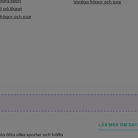
bara sport
Vanliga frågor och svar
t på lägret
 frågor och svar
LÄS MER OM DA
a åtta olika sporter och träffa