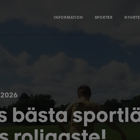
INFORMATION
SPORTER
NYHET
 2026
s bästa sportl
 roligaste!