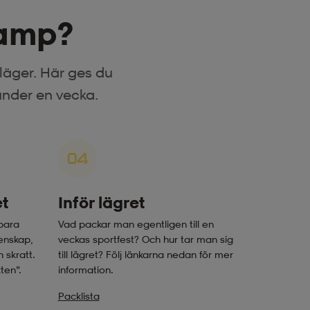
Camp?
läger. Här ges du
under en vecka.
04
et
Inför lägret
bara
Vad packar man egentligen till en
enskap,
veckas sportfest? Och hur tar man sig
 skratt.
till lägret? Följ länkarna nedan för mer
ten”.
information.
Packlista