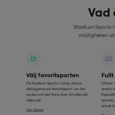
Vad 
Stadium Sports C
möjligheten at
01
02
Välj favoritsporten
Fullt
På Stadium Sports Camp utövar
Utöver 
deltagarna sin favoritsport i en hel
andra ak
vecka och det finns över 20 olika att
Expedit
välja på!
sporter
annat ku
Om lägret