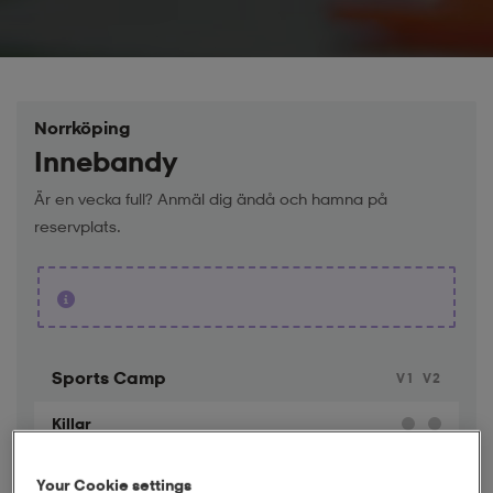
Norrköping
Innebandy
Är en vecka full? Anmäl dig ändå och hamna på
reservplats.
Sports Camp
V1
V2
Killar
Tjejer
Your Cookie settings