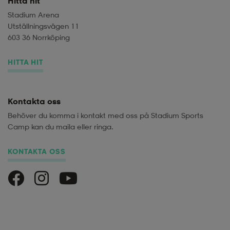
Hitta hit
Stadium Arena
Utställningsvägen 11
603 36 Norrköping
HITTA HIT
Kontakta oss
Behöver du komma i kontakt med oss på Stadium Sports
Camp kan du maila eller ringa.
KONTAKTA OSS
Stadium Sports Camp på Facebook
Stadium Sports Camp på Instagram
Stadium Sports Camp på Youtube