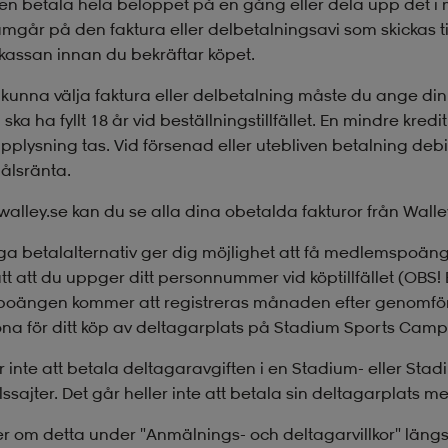
en betala hela beloppet på en gång eller dela upp det i mi
amgår på den faktura eller delbetalningsavi som skickas til
i kassan innan du bekräftar köpet.
t kunna välja faktura eller delbetalning måste du ange d
ska ha fyllt 18 år vid beställningstillfället. En mindre kred
upplysning tas. Vid försenad eller utebliven betalning deb
ålsränta.
walley.se kan du se alla dina obetalda fakturor från Walle
ga betalalternativ ger dig möjlighet att få medlemspoä
att att du uppger ditt personnummer vid köptillfället (OB
oängen kommer att registreras månaden efter genomför
ona för ditt köp av deltagarplats på Stadium Sports Camp
r inte att betala deltagaravgiften i en Stadium- eller Stad
ssajter. Det går heller inte att betala sin deltagarplat
r om detta under "Anmälnings- och deltagarvillkor" längs