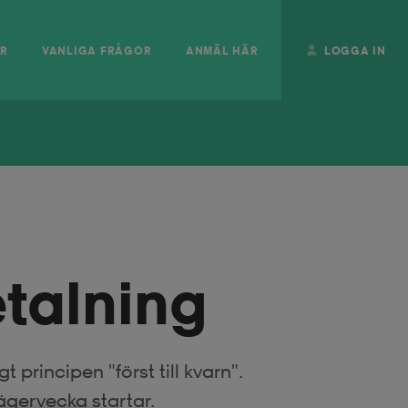
ER
VANLIGA FRÅGOR
ANMÄL HÄR
LOGGA IN
talning
 principen "först till kvarn".
ägervecka startar.