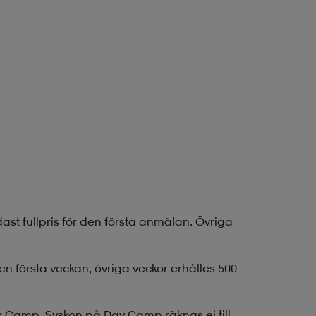
ast fullpris för den första anmälan. Övriga
en första veckan, övriga veckor erhålles 500
 Camp. Syskon på Day Camp räknas ej till