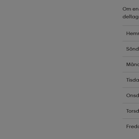
Om en 
deltag
Hem
Sön
Mån
Tisd
Ons
Tors
Fred