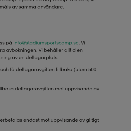
 anmäls av samma användare.
oss på
info@stadiumsportscamp.se
. Vi
era avbokningen. Vi behåller alltid en
okning av en deltagarplats.
och få deltagaravgiften tillbaka (utom 500
tillbaka deltagaravgiften mot uppvisande av
rbetalas endast mot uppvisande av giltigt