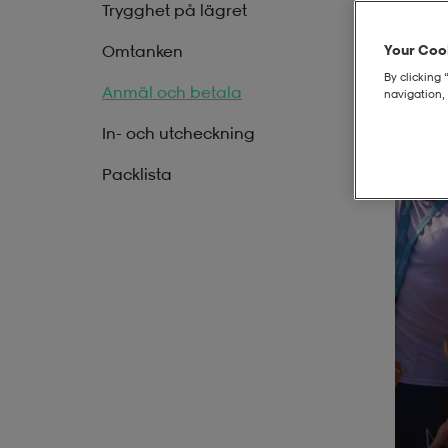
Trygghet på lägret
Omtanken
Your Cook
By clicking 
Anmäl och betala
navigation, 
In- och utcheckning
Packlista