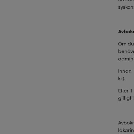
syskon
Avbokn
Om du 
behöver
adminis
Innan 
kr).
Efter 
giltigt
Avbokn
läkarin