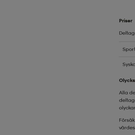
Priser
Deltag
Spor
Sysko
Olycks
Alla d
deltag
olycka
Försäk
värdes