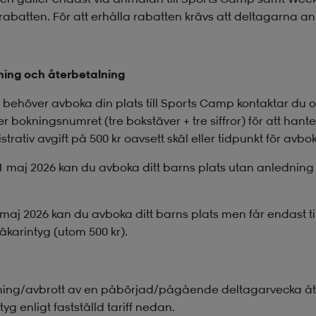
rabatten. För att erhålla rabatten krävs att deltagarna
ing och återbetalning
behöver avboka din plats till Sports Camp kontaktar du 
 bokningsnumret (tre bokstäver + tre siffror) för att hant
trativ avgift på 500 kr oavsett skäl eller tidpunkt för avb
1 maj 2026 kan du avboka ditt barns plats utan anledning 
1 maj 2026 kan du avboka ditt barns plats men får endast 
 läkarintyg (utom 500 kr).
ing/avbrott av en påbörjad/pågående deltagarvecka åte
tyg enligt fastställd tariff nedan.