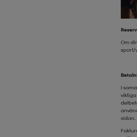
Reserv
Om din
sport/
Betaln
I sama
viktiga
delbeta
använd
sidan.
Faktur