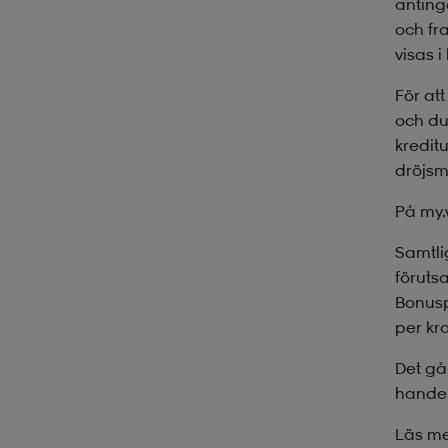
anting
och fr
visas 
För at
och du 
kredit
dröjsm
På my.
Samtli
föruts
Bonusp
per kr
Det gå
handel
Läs me