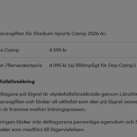
aravgiften för Stadium Sports Camp 2026 är:
ts Camp
4 595 kr
n-/flerveckorspris
4 095 kr (ej tillämpligt för Day Camp)
fallsförsäkring
eltagare på lägret är olycksfallsförsäkrade genom Länsför
aravgiften och täcker all aktivitet som sker på lägret oavs
n är framme mellan träningspassen.
ringen täcker inte deltagarens personliga egendom och 
aker som medförs till lägervistelsen.