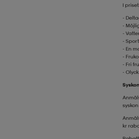
I prise
- Delt
- Möjl
- Vatte
- Sport
- En ma
- Fruk
- Fri fr
- Olyc
Syskon
Anmäls
syskon 
Anmäls
kr rab
Rabatt