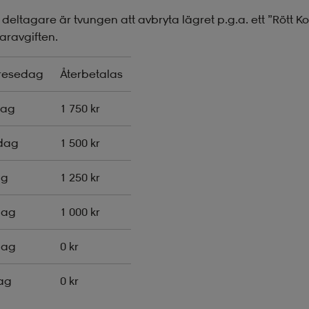
deltagare är tvungen att avbryta lägret p.g.a. ett ”Rött Ko
aravgiften.
resedag
Återbetalas
dag
1 750 kr
dag
1 500 kr
ag
1 250 kr
dag
1 000 kr
dag
0 kr
ag
0 kr