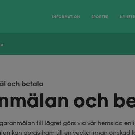
INFORMATION
SPORTER
NYHET
la
l och betala
nmälan och be
garanmälan till lägret görs via vår hemsida enligt
an kan göras fram till en vecka innan önskad l