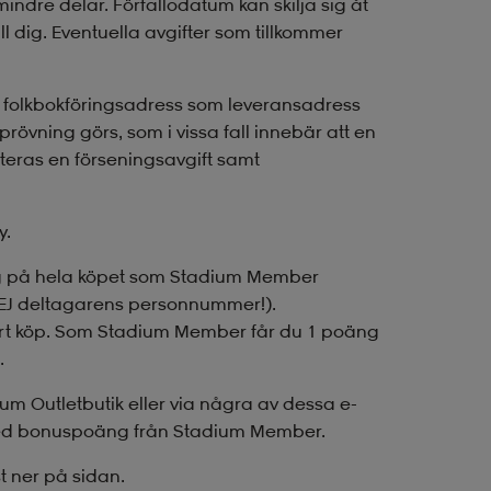
ndre delar. Förfallodatum kan skilja sig åt
l dig. Eventuella avgifter som tillkommer
in folkbokföringsadress som leveransadress
itprövning görs, som i vissa fall innebär att en
iteras en förseningsavgift samt
y.
ng på hela köpet som Stadium Member
S! EJ deltagarens personnummer!).
t köp. Som Stadium Member får du 1 poäng
.
ium Outletbutik eller via några av dessa e-
s med bonuspoäng från Stadium Member.
t ner på sidan.