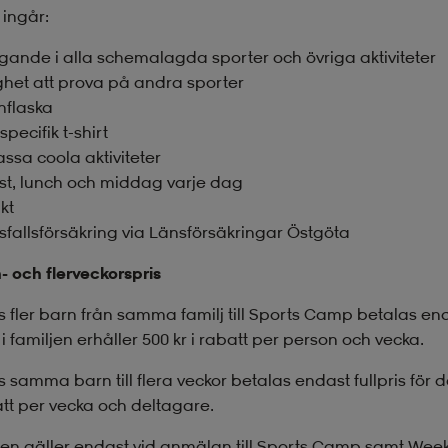
t ingår:
agande i alla schemalagda sporter och övriga aktiviteter
ighet att prova på andra sporter
nflaska
specifik t-shirt
ssa coola aktiviteter
ost, lunch och middag varje dag
ukt
ksfallsförsäkring via Länsförsäkringar Östgöta
- och flerveckorspris
 fler barn från samma familj till Sports Camp betalas end
i familjen erhåller 500 kr i rabatt per person och vecka.
 samma barn till flera veckor betalas endast fullpris för d
att per vecka och deltagare.
en gäller endast vid anmälan till Sports Camp samt Week