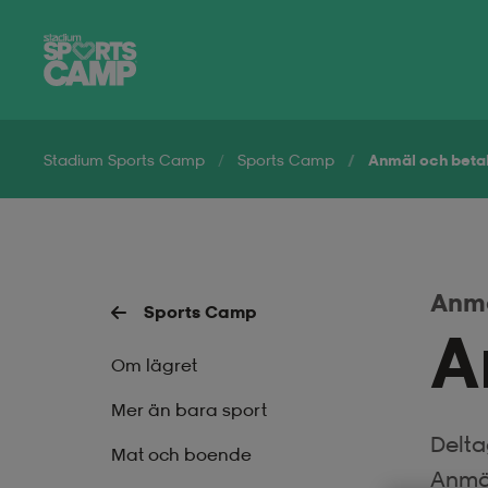
Hoppa till innehåll på sidan
Stadium Sports Camp
Sports Camp
Anmäl och beta
Anmä
Sports Camp
A
Om lägret
Mer än bara sport
Delta
Mat och boende
Anmäl