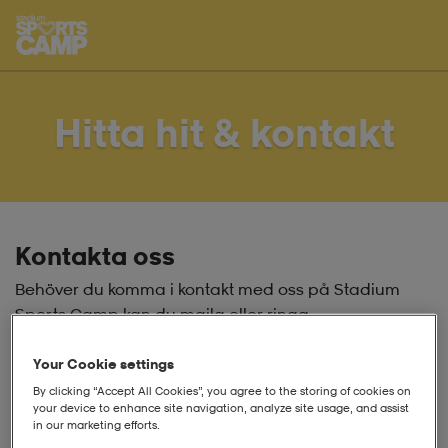
Hoppa till innehåll på sidan
Hitta hit & kontakt
Kontakta oss
Behöver du komma i kontakt med oss på Stadium
Sports Camp kan du maila eller ringa.
info@stadiumsportscamp.se
Your Cookie settings
011 24 30 40 - Telefontider vardagar 13.30-16.00
By clicking “Accept All Cookies”, you agree to the storing of cookies on
your device to enhance site navigation, analyze site usage, and assist
Kontor
in our marketing efforts.