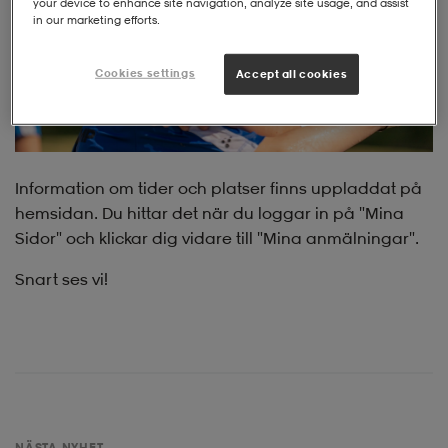
your device to enhance site navigation, analyze site usage, and assist
in our marketing efforts.
Cookies settings
Accept all cookies
Information om tider och platser finns uppladdat på
hemsidan. Du hittar det när du loggar in på "Mina
Sidor" och klickar dig vidare till "Mina anmälningar".
Snart ses vi!
NÄSTA NYHET