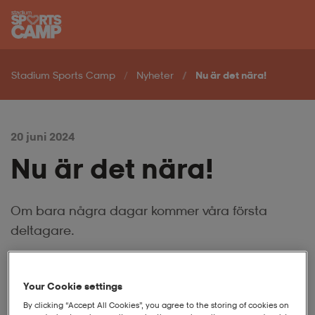
Hoppa till innehåll på sidan
Stadium Sports Camp
Nyheter
Nu är det nära!
20 juni 2024
Nu är det nära!
Om bara några dagar kommer våra första
deltagare.
Your Cookie settings
By clicking “Accept All Cookies”, you agree to the storing of cookies on