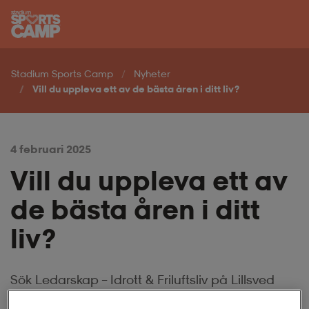
Hoppa till innehåll på sidan
Stadium Sports Camp
Nyheter
Vill du uppleva ett av de bästa åren i ditt liv?
4 februari 2025
Vill du uppleva ett av
de bästa åren i ditt
liv?
Sök Ledarskap – Idrott & Friluftsliv på Lillsved
Gymnastik- och Idrottsfolkhögskola