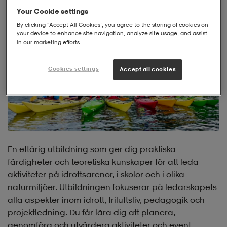
Your Cookie settings
By clicking “Accept All Cookies”, you agree to the storing of cookies on
your device to enhance site navigation, analyze site usage, and assist
in our marketing efforts.
Cookies settings
Accept all cookies
En ettårig utbildning som ger dig praktiska
färdigheter och teoretiska kunskaper för att leda
aktiviteter på idrottsarenor, i skolor och i olika
naturmiljöer. Utbildningen fokuserar på ledarskapets
alla aspekter inom idrott, friluftsliv, pedagogik och
projektledning. Du får lära dig att planera,
genomföra och utvärdera aktiviteter och event,