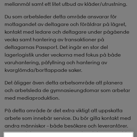
mellanmål samt ett litet utbud av kläder/utrustning.
Du som arbetsleder detta område ansvarar för
mottagandet av deltagare och föräldrar på lägret,
kontakt med ledare och deltagare under pågående
vecka samt hantering av transaktioner på
deltagarnas Passport. Det ingår en stor del
lagerlogistik under veckorna med fokus på både
varuhantering, påfyllning och hantering av
kvarglömda/borttappade saker.
Det åligger även detta arbetsområde att planera
och arbetsleda de gymnasieungdomar som arbetar
med mediaproduktion.
På detta område är det extra viktigt att uppskatta
arbete som innebär service. Du bör gilla kontakt med
andra människor – både besökare och leverantörer.
Du är ordningsam, noggrann och är inte vara rädd