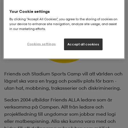
Your Cookie settings
By clicking “Accept All Cookies”, you agree to the storing of cookies on
your device to enhance site navigation, analyze site usage, and assist
in our marketing efforts.
Cookies settings
Accept all cookies
Friends och Stadium Sports Camp vill att världen och
lägret ska vara en trygg och positiv plats för barn -
utan hat, mobbning, trakasserier och diskriminering.
Sedan 2004 utbildar Friends ALLA ledare som är
verksamma på Campen. Allt från ledare och
projektledning till ungdomar som jobbar med logi
eller matbespisning. Alla ska kunna vara med och