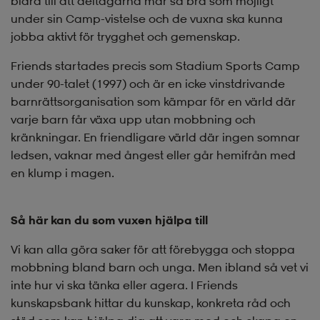
bidra till att deltagarna mår så bra som möjligt
under sin Camp-vistelse och de vuxna ska kunna
jobba aktivt för trygghet och gemenskap.
Friends startades precis som Stadium Sports Camp
under 90-talet (1997) och är en icke vinstdrivande
barnrättsorganisation som kämpar för en värld där
varje barn får växa upp utan mobbning och
kränkningar. En friendligare värld där ingen somnar
ledsen, vaknar med ångest eller går hemifrån med
en klump i magen.
Så här kan du som vuxen hjälpa till
Vi kan alla göra saker för att förebygga och stoppa
mobbning bland barn och unga. Men ibland så vet vi
inte hur vi ska tänka eller agera. I Friends
kunskapsbank hittar du kunskap, konkreta råd och