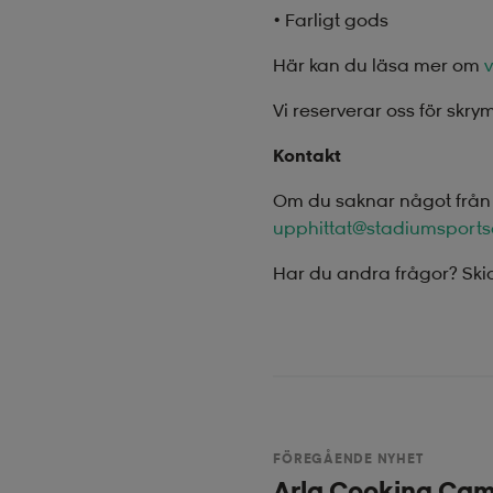
• Farligt gods
Här kan du läsa mer om
Vi reserverar oss för skry
Kontakt
Om du saknar något från lä
upphittat@stadiumsport
Har du andra frågor? Ski
FÖREGÅENDE NYHET
Arla Cooking Cam