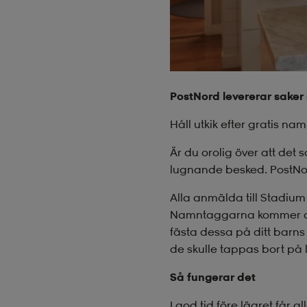
PostNord levererar saker
Håll utkik efter gratis na
Är du orolig över att det
lugnande besked. PostNord
Alla anmälda till Stadiu
Namntaggarna kommer dimpa
fästa dessa på ditt barns 
de skulle tappas bort på 
Så fungerar det
I god tid före lägret får 