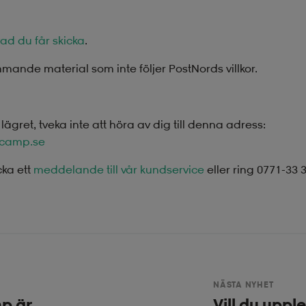
vad du får skicka
.
mmande material som inte följer PostNords villkor.
gret, tveka inte att höra av dig till denna adress:
scamp.se
cka ett
meddelande till vår kundservice
eller ring 0771-33 3
NÄSTA NYHET
p är
Vill du uppl