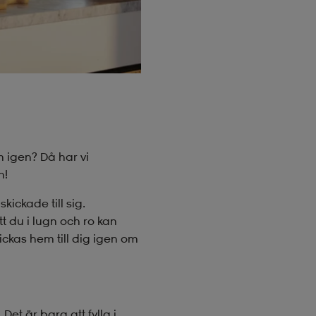
m igen? Då har vi
n!
ckade till sig.
t du i lugn och ro kan
ickas hem till dig igen om
et är bara att fylla i