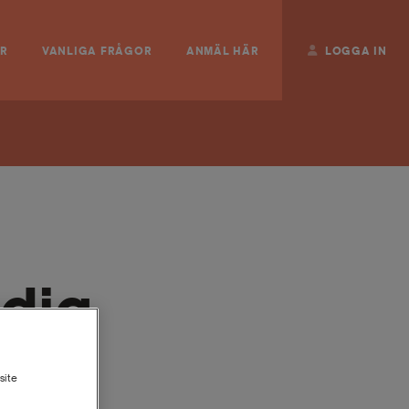
ER
VANLIGA FRÅGOR
ANMÄL HÄR
LOGGA IN
 dig
site