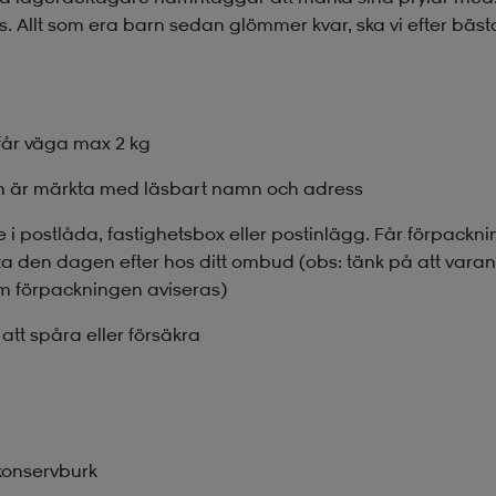
Allt som era barn sedan glömmer kvar, ska vi efter bästa 
 får väga max 2 kg
om är märkta med läsbart namn och adress
 i postlåda, fastighetsbox eller postinlägg. Får förpack
a den dagen efter hos ditt ombud (obs: tänk på att var
m förpackningen aviseras)
att spåra eller försäkra
 konservburk