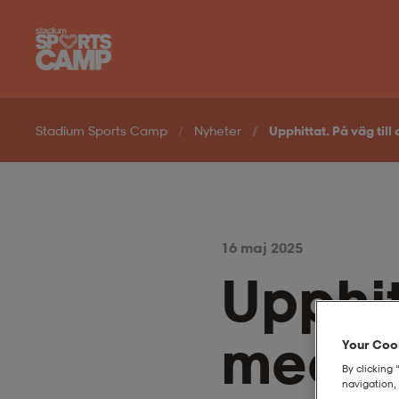
Hoppa till innehåll på sidan
Stadium Sports Camp
Nyheter
Upphittat. På väg til
16 maj 2025
Upphit
med P
Your Cook
By clicking 
navigation, 