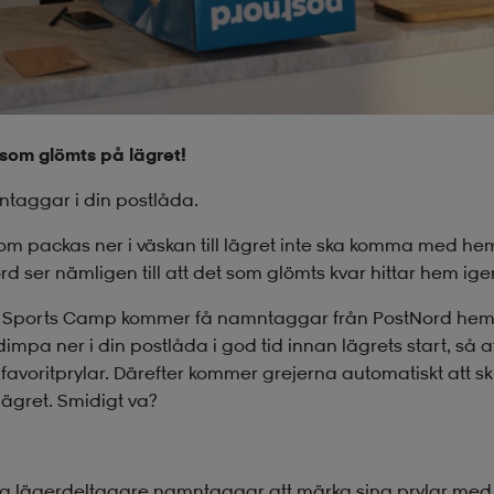
 som glömts på lägret!
mntaggar i din postlåda.
 som packas ner i väskan till lägret inte ska komma med he
 ser nämligen till att det som glömts kvar hittar hem ige
m Sports Camp kommer få namntaggar från PostNord hemski
 ner i din postlåda i god tid innan lägrets start, så at
favoritprylar. Därefter kommer grejerna automatiskt att sk
lägret. Smidigt va?
alla lägerdeltagare namntaggar att märka sina prylar med. D