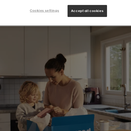
namntaggar till alla deltagare!
Cookies settings
Accept all cookies