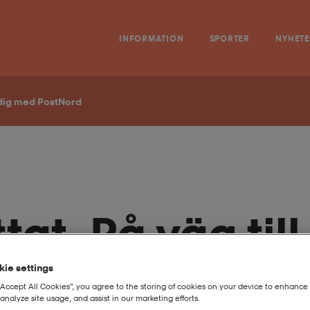
INFORMATION
SPORTER
NYHET
l dig med PostNord
tat. På väg till
ostNord
ie settings
“Accept All Cookies”, you agree to the storing of cookies on your device to enhance 
analyze site usage, and assist in our marketing efforts.